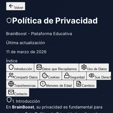
Volver
Política de Privacidad
BrainBoost - Plataforma Educativa
Última actualización
11 de marzo de 2026
Índice
Introducción
Datos que Recopilamos
Uso de Datos
Compartir Datos
Cookies
Seguridad
Sus Derech
Transferencias
Menores de Edad
Cambios
Contacto
1. Introducción
En
BrainBoost
, su privacidad es fundamental para