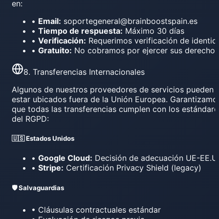
en:
•
Email:
soportegeneral@brainboostspain.es
•
Tiempo de respuesta:
Máximo 30 días
•
Verificación:
Requerimos verificación de identid
•
Gratuito:
No cobramos por ejercer sus derechos
8. Transferencias Internacionales
Algunos de nuestros proveedores de servicios pueden
estar ubicados fuera de la Unión Europea. Garantizamo
que todas las transferencias cumplen con los estándare
del RGPD:
🇺🇸 Estados Unidos
•
Google Cloud:
Decisión de adecuación UE-EE.U
•
Stripe:
Certificación Privacy Shield (legacy)
🛡️ Salvaguardias
• Cláusulas contractuales estándar