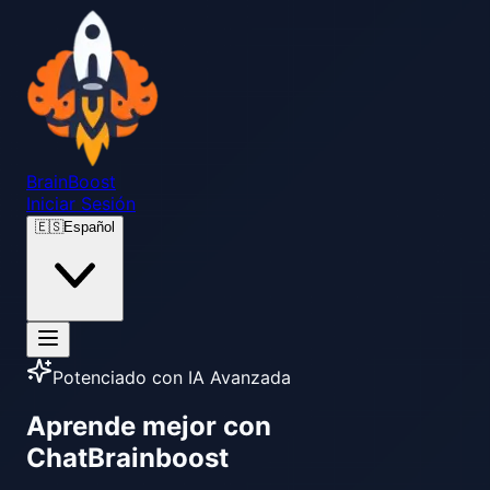
Brain
Boost
Iniciar Sesión
🇪🇸
Español
Potenciado con IA Avanzada
Aprende mejor con
ChatBrainboost